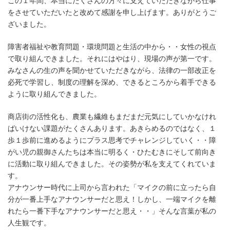
この１年間、本当にたくさんの方々に支えていただきながら仕事
をさせていただいたと改めて感謝を申し上げます。ありがとうご
ざいました。
障害者福祉や教育問題・環境問題と生活の中から・・女性の視点
で取り組んできました。それにはやはり、現場の声が第一です。
みなさんの生の声を聞かせていただきながら、法律の一部改正を
必死で学習し、制度の理解を深め、できるところから着手できる
ように取り組んできました。
商店街の活性化も、農業も繊維もまだまだ元気にしていかなけれ
ばいけない課題がたくさんあります。あきらめるのではなく、１
歩１歩前に進めるようにプラス思考でチャレンジしていく・・障
がい児の親御さんたちは本当に明るく・ひたむきにそして前向き
に活動に取り組んできました。その姿勢が私を支えてくれていま
す。
アナウンサー時代に上司から言われた「マイクの前に立ったら自
分が一番上手なアナウンサーだと思え！しかし、一端マイクを離
れたら一番下手なアナウンサーだと思え・・」そんな言葉が私の
人生観です。