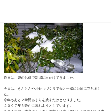
大晦日・・・
最
2007年12月31日
終
更
新
日
時
:
昨日は、娘のお供で新潟に出かけてきました。
今日は、きんとんやおせちづくりで母と一緒に台所に立ちまし
た。
今年もあと２時間あまりを残すだけとなりました。
２００７年も静かに暮れようとしています。