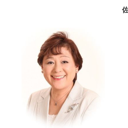
コ
ナ
ン
ビ
テ
ゲ
ン
ー
ツ
シ
へ
ョ
ス
ン
キ
に
ッ
移
プ
動