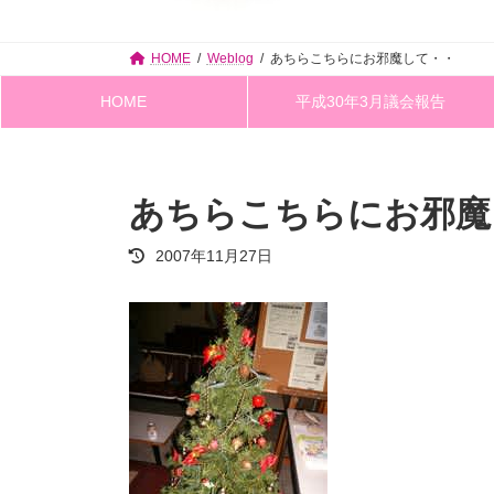
HOME
Weblog
あちらこちらにお邪魔して・・
HOME
平成30年3月議会報告
あちらこちらにお邪魔
最
2007年11月27日
終
更
新
日
時
: