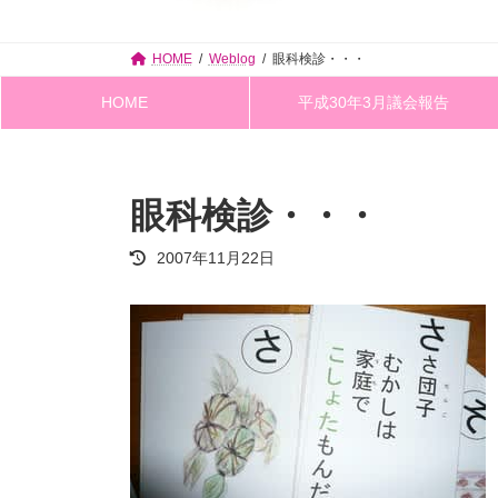
HOME
Weblog
眼科検診・・・
HOME
平成30年3月議会報告
眼科検診・・・
最
2007年11月22日
終
更
新
日
時
: