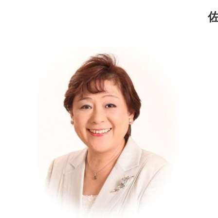
コ
ナ
ン
ビ
テ
ゲ
ン
ー
ツ
シ
へ
ョ
ス
ン
キ
に
ッ
移
プ
動