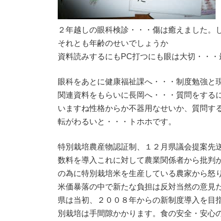
２年越しの眼科検診・・・傷は癒えました。
それとも年齢のせいでしょうか
資料読みするにもPC打つにも眼は大切・・
眼科をあとに健康福祉課へ・・・制度勉強と
関連資料をもらいに長岡へ・・・質問をする
いますね性格からか不器用なせいか、質問す
転がわるいと・・・トホホです。
特別栽培農産物認証制、１２月県議会提案先
数料を導入これに対して農業関係者から批判
の為に特別栽培米を生産している農家から怒
米価暴落の中で新たな負担は反対当然の意見
県は当初、２００８年からの新制度導入を目
別栽培は手間隙かかります。食の安全・安心