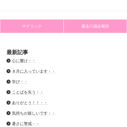
マイリンク
過去の議会報告
最新記事
心に響け・・
８月に入っています・・
学び・・
ことばを失う・・
ありがとう！！・・
気持ちが嬉しいです・・
暑さに警戒・・