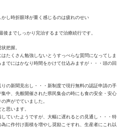
しかし時折眼球が重く感じるのは疲れのせい
・最後までしっかり完治するまで治療続行です。
現状把握。
にはたくさん勉強しないとうすっぺらな質問になってしま
るまでにはかなり時間をかけて仕込みますが・・・頭の回
送りの新聞見出し・・・新制度で現行無料の認証申請の手
が集中、先般開催された県民集会の時にも食の安全・安心
りの声がでていました。
だと思います。
指していたようですが、大幅に遅れるとの見通し・・・特
の為に作付け面積を増やし奨励こそすれ、生産者にこれ以