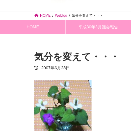
HOME
Weblog
気分を変えて・・・
HOME
平成30年3月議会報告
気分を変えて・・・
最
2007年6月28日
終
更
新
日
時
: