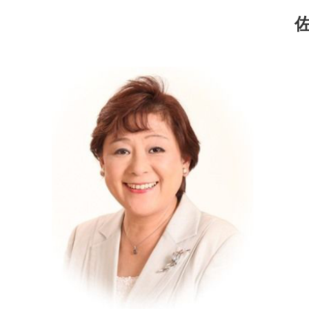
コ
ナ
ン
ビ
テ
ゲ
ン
ー
ツ
シ
へ
ョ
ス
ン
キ
に
ッ
移
プ
動