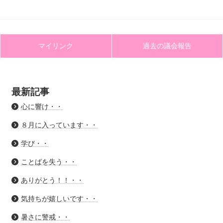
マイリンク
過去の議会報告
最新記事
心に響け・・
８月に入っています・・
学び・・
ことばを失う・・
ありがとう！！・・
気持ちが嬉しいです・・
暑さに警戒・・