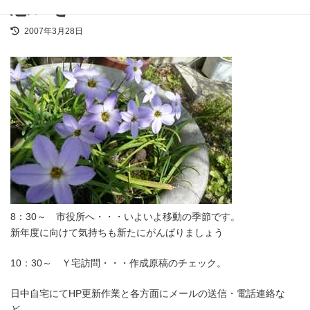
想いを・・・
最
2007年3月28日
終
更
新
日
時
:
8：30～ 市役所へ・・・いよいよ移動の季節です。
新年度に向けて気持ちも新たにがんばりましょう
10：30～ Ｙ宅訪問・・・作成原稿のチェック。
日中自宅にてHP更新作業と各方面にメールの送信・電話連絡な
ど。