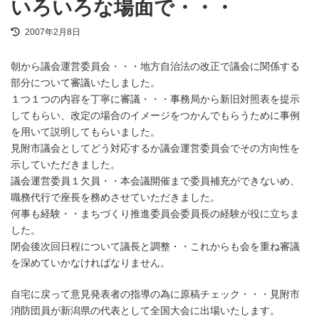
いろいろな場面で・・・
最
2007年2月8日
終
更
朝から議会運営委員会・・・地方自治法の改正で議会に関係する
新
日
部分について審議いたしました。
時
１つ１つの内容を丁寧に審議・・・事務局から新旧対照表を提示
:
してもらい、改定の場合のイメージをつかんでもらうために事例
を用いて説明してもらいました。
見附市議会としてどう対応するか議会運営委員会でその方向性を
示していただきました。
議会運営委員１欠員・・本会議開催まで委員補充ができないめ、
職務代行で座長を務めさせていただきました。
何事も経験・・まちづくり推進委員会委員長の経験が役に立ちま
した。
閉会後次回日程について議長と調整・・これからも会を重ね審議
を深めていかなければなりません。
自宅に戻って意見発表者の指導の為に原稿チェック・・・見附市
消防団員が新潟県の代表として全国大会に出場いたします。