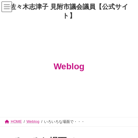
コ
ナ
佐々木志津子 見附市議会議員【公式サイ
ン
ビ
テ
ゲ
ト】
ン
ー
ツ
シ
へ
ョ
ス
ン
キ
に
ッ
移
プ
動
Weblog
HOME
Weblog
いろいろな場面で・・・