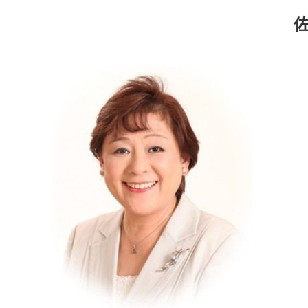
コ
ナ
ン
ビ
テ
ゲ
ン
ー
ツ
シ
へ
ョ
ス
ン
キ
に
ッ
移
プ
動