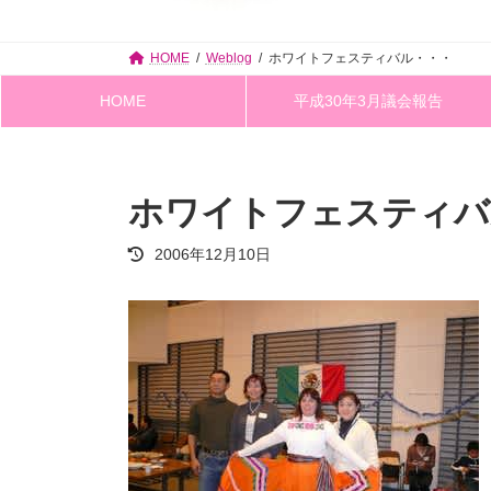
HOME
Weblog
ホワイトフェスティバル・・・
HOME
平成30年3月議会報告
ホワイトフェスティバ
最
2006年12月10日
終
更
新
日
時
: