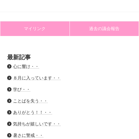
マイリンク
過去の議会報告
最新記事
心に響け・・
８月に入っています・・
学び・・
ことばを失う・・
ありがとう！！・・
気持ちが嬉しいです・・
暑さに警戒・・