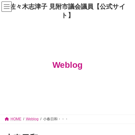
コ
ナ
佐々木志津子 見附市議会議員【公式サイ
ン
ビ
テ
ゲ
ト】
ン
ー
ツ
シ
へ
ョ
ス
ン
キ
に
ッ
移
プ
動
Weblog
HOME
Weblog
小春日和・・・