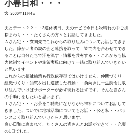
小春日和・・・
最
2006年11月4日
終
更
夫とデート？？・・3連休初日、夫のナビで今日も秋晴れの中ご挨
新
日
拶まわり・・・たくさんの方々とお話してきました。
時
Ａさん宅・・玄関先でこれからの取り組みについてお話してきま
:
した。障がい者の親の会と連携を取って、皆で力を合わせてでき
ることは自分たちで汗を流す・情報を共有する・・これからも協
力体制でイベントや施策実現に向けて一緒に取り組んでいきたい
と思います
これからの福祉施策も行政依存型ではいけません。仲間づくり・
組織づくり・知恵を出し連携した行動・・前向きに一生懸命に取
り組んでいけばサポーターが必ず現れるはずです。そんな皆さん
の手助けをしたいと思います。
Ｉさん宅・・・お茶をご馳走になりながら福祉についてお話して
きました。ついでに地域活動についてもお話・・公と私・・バラ
ンスよく取り組んでいけたらと思います。
良い日和に恵まれて、たくさんの皆さんとお話ができて・・充実
の1日でした。