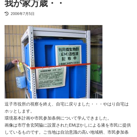
我が家万歳・・
最
2006年7月5日
終
更
新
日
時
:
逗子市役所の視察を終え、自宅に戻りました・・・やはり自宅は
ホッとします。
環境基本計画や市民参加条例について学んできました。
画像は市庁舎玄関脇に設置されたEMぼかしによる液を市民に提供
しているものです。ご当地は自治意識の高い地域柄、市民参加条