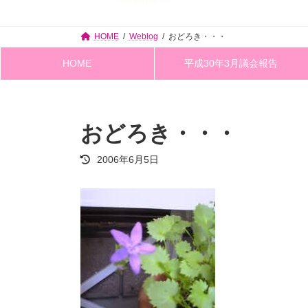
HOME
Weblog
おどろき・・・
HOME
平成30年3月議会報告
おどろき・・・
最
2006年6月5日
終
更
新
日
時
: