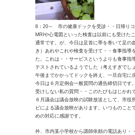
8：20～ 市の健康ドックを受診・・日帰り
MRIや心電図といった検査は以前にも受けた
通常です。が、今日は足首に帯を巻いて足の
き）あれやこれや検査を受けて・・食事指導
た。これは・・サービスというよりも食事指
テストされているようでした（考えすぎでし
午後までかかってドックを終え、一旦自宅に
今日は６月定例会一般質問の通告締切日です
受けしない私の質問・・このたびもはじかれ
６月議会は議会放映の試験放送として、市役
ビによる議会放映があります。いつものこと
めの対応に感謝です。
外、市内某小学校から講師依頼の電話あり・