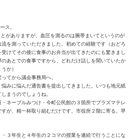
コース。
ことがありますが、血圧を測るのは腕帯まいてというのが
血流を測っていただきました。初めての経験です（おどろ
を受けてその後に食事のお弁当が出てきたのにも驚きまし
導のあとでの食事ですから、どれだけ話しを聞いていたか
ょうか）
戻ってから議会事務局へ。
。悩みに悩んだ通告書を提出してきました。いつも地元紙
てしまうのでしょうね。
所・ネーブルみつけ・今町公民館の３箇所でプラズマテレ
ですが、精一杯取り組むだけです。市役所２階に寄る。早
・・３年生と４年生の２コマの授業を連続で行うことにな