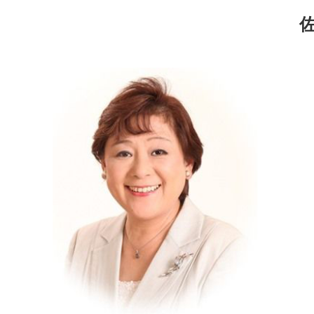
コ
ナ
ン
ビ
テ
ゲ
ン
ー
ツ
シ
へ
ョ
ス
ン
キ
に
ッ
移
プ
動