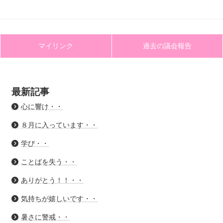
マイリンク
過去の議会報告
最新記事
心に響け・・
８月に入っています・・
学び・・
ことばを失う・・
ありがとう！！・・
気持ちが嬉しいです・・
暑さに警戒・・