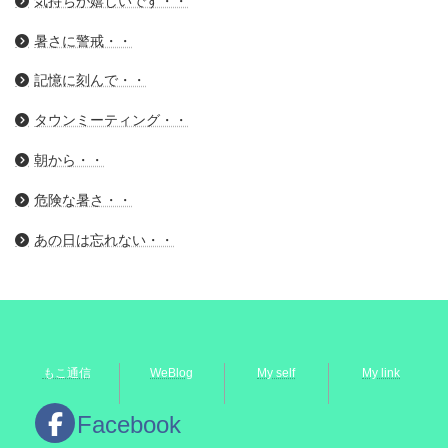
気持ちが嬉しいです・・
暑さに警戒・・
記憶に刻んで・・
タウンミーティング・・
朝から・・
危険な暑さ・・
あの日は忘れない・・
もこ通信
WeBlog
My self
My link
Facebook