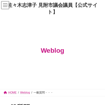
コ
ナ
佐々木志津子 見附市議会議員【公式サイ
ン
ビ
テ
ゲ
ト】
ン
ー
ツ
シ
へ
ョ
ス
ン
キ
に
ッ
移
プ
動
Weblog
HOME
Weblog
一般質問・・・