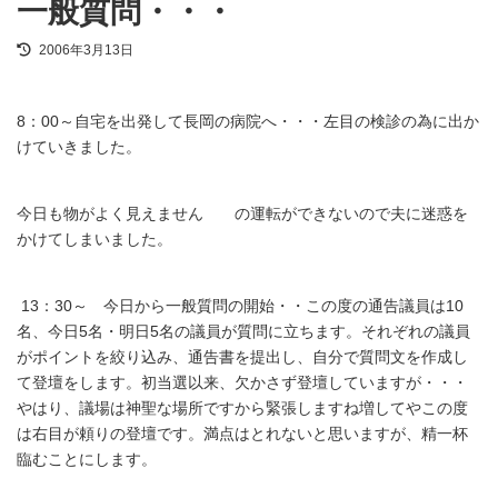
一般質問・・・
最
2006年3月13日
終
更
新
8：00～自宅を出発して長岡の病院へ・・・左目の検診の為に出か
日
時
けていきました。
:
今日も物がよく見えません の運転ができないので夫に迷惑を
かけてしまいました。
13：30～ 今日から一般質問の開始・・この度の通告議員は10
名、今日5名・明日5名の議員が質問に立ちます。それぞれの議員
がポイントを絞り込み、通告書を提出し、自分で質問文を作成し
て登壇をします。初当選以来、欠かさず登壇していますが・・・
やはり、議場は神聖な場所ですから緊張しますね増してやこの度
は右目が頼りの登壇です。満点はとれないと思いますが、精一杯
臨むことにします。