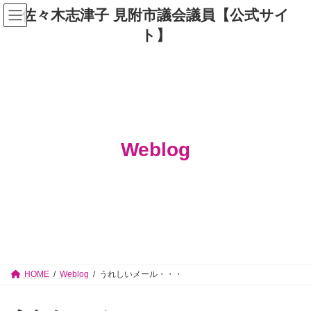
コ
ナ
佐々木志津子 見附市議会議員【公式サイ
ン
ビ
テ
ゲ
ト】
ン
ー
ツ
シ
へ
ョ
ス
ン
キ
に
ッ
移
プ
動
Weblog
HOME
Weblog
うれしいメール・・・