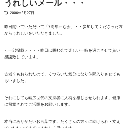
うれしいメール・・・
最
2006年2月27日
終
更
昨日開いていただいて「7周年囲む会」・・参加してくださった方
新
日
からうれしいをいただきました。
時
:
＜一部掲載＞・・・昨日は囲む会で楽しい一時を過ごさせて貰い
感謝致しています。
古老？もおられたので、くつろいだ気分になり仲間入りさせても
らいました。
それにしても幅広世代の支持者に人柄を感じさせられます。健康
に留意されてご活躍をお願いします。
本当にありがたいお言葉です。たくさんの方々に助けられ・支え