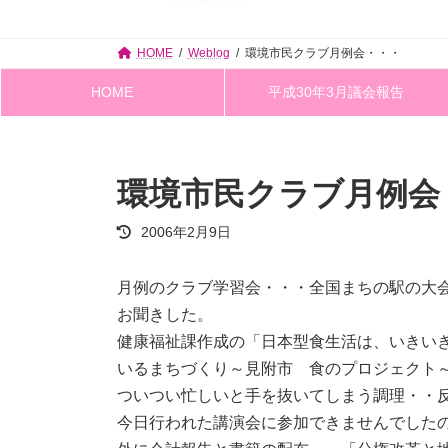
HOME
Weblog
環境市民クラブ月例会・・・
HOME
平成30年3月議会報告
環境市民クラブ月例会
最
2006年2月9日
終
更
新
月例のクラブ学習会・・・全国まちの駅の大
日
お聞きした。
時
:
健康福祉課作成の「日本型食生活は、いきい
いるまちづくり～見附市 食のプロジェクト
ついつい忙しいと手を抜いてしまう調理・・
今日行われた講演会に参加できませんでした