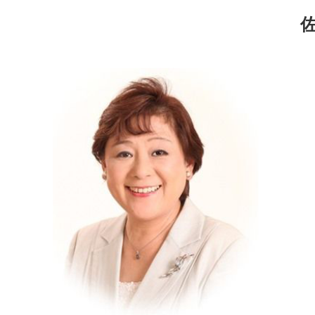
コ
ナ
ン
ビ
テ
ゲ
ン
ー
ツ
シ
へ
ョ
ス
ン
キ
に
ッ
移
プ
動