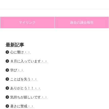
マイリンク
過去の議会報告
最新記事
心に響け・・
８月に入っています・・
学び・・
ことばを失う・・
ありがとう！！・・
気持ちが嬉しいです・・
暑さに警戒・・