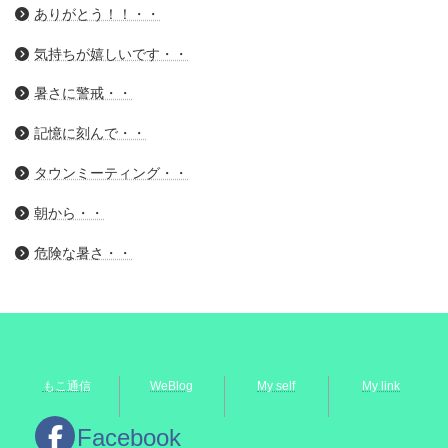
ありがとう！！・・
気持ちが嬉しいです・・
暑さに警戒・・
記憶に刻んで・・
タウンミーティング・・
朝から・・
危険な暑さ・・
もこ通信
WeBlog
My self
My link
Facebook