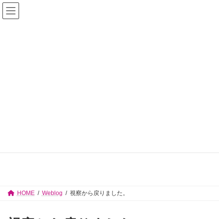
コ
ナ
佐々木志津子 見附市議会議員【公式サイ
ン
ビ
テ
ゲ
ト】
ン
ー
ツ
シ
へ
ョ
ス
ン
キ
に
ッ
移
プ
動
Weblog
HOME
Weblog
視察から戻りました。