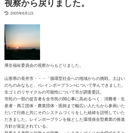
視察から戻りました。
最
2005年6月1日
終
更
新
日
時
:
厚生福祉委員会の視察からもどりました。
山形県の長井市・・・「循環型社会への地域からの挑戦」土はい
のちのみなもと、<レインボープラン>について学んできました。
生ゴミのリサイクルの可能性について市が調査委託。
市民の一部の提言者を全市民の関心事に高めるべく、消費者・生
産者・商工団体・農業団体・医師まで幅広い人たちから参画いた
だいて行政と共にそのシステムづくりをした経緯を説明していた
だきました。レインボープランを核とした環境保全型農業の推進
方針が策定されている。