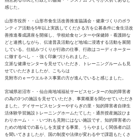
熱意ある市民と行政との協働・・システムづくりが大切であると
感じた。
山形市役所・・山形市食生活改善推進協議会・健康づくりのボラ
ンティア活動を5年以上実践してくださる方を公募条件に食生活改
善推進養成講座を開催し、学校給食センターや保健師・看護師な
どと連携しながら、伝達普及活動など地域に浸透する活動を展開
している。仕組みづくりが行政の仕事、行政はコーディネーター
に徹するべし・・強く印象づけられました。
立派な健康センターを見せていただき、トレーニングルームも見
せていただきましたが、こちらは
見附市のｅーウエルネス事業の方が進んでいると感じました。
宮城県岩沼市・・仙台南地域福祉サービスセンターの知的障害者
の為の3つの施設を見せていただき、事業概要を聞かせていただき
ました。デイサービスセンターやすらぎの里・知的障害者自律生
活体験学習施設トレーニングホームたてした・通所授産施設ひま
わりホーム・・・いづれも見附にはない施設です。知的障害者の
ための地域での暮らしを支援する事業、うらやましく関係者の話
を聞いてきましたが、国の制度や法律が変わる中で課題もたくさ