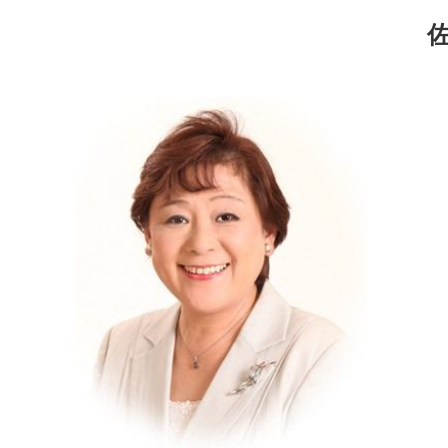
コ
ナ
ン
ビ
テ
ゲ
ン
ー
ツ
シ
へ
ョ
ス
ン
キ
に
ッ
移
プ
動