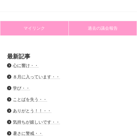
マイリンク
過去の議会報告
最新記事
心に響け・・
８月に入っています・・
学び・・
ことばを失う・・
ありがとう！！・・
気持ちが嬉しいです・・
暑さに警戒・・