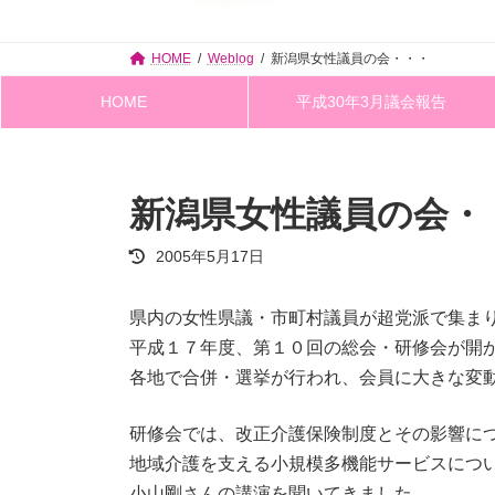
HOME
Weblog
新潟県女性議員の会・・・
HOME
平成30年3月議会報告
新潟県女性議員の会・
最
2005年5月17日
終
更
新
県内の女性県議・市町村議員が超党派で集ま
日
平成１７年度、第１０回の総会・研修会が開
時
:
各地で合併・選挙が行われ、会員に大きな変
研修会では、改正介護保険制度とその影響に
地域介護を支える小規模多機能サービスにつ
小山剛さんの講演を聞いてきました。