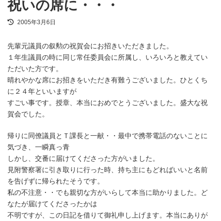
祝いの席に・・・
最
2005年3月6日
終
更
先輩元議員の叙勲の祝賀会にお招きいただきました。
新
日
１年生議員の時に同じ常任委員会に所属し、いろいろと教えてい
時
ただいた方です。
:
晴れやかな席にお招きをいただき有難うございました。ひとくち
に２４年といいますが
すごい事です。授章、本当におめでとうございました。盛大な祝
賀会でした。
帰りに同僚議員とＴ課長と一献・・最中で携帯電話のないことに
気づき、一瞬真っ青
しかし、交番に届けてくださった方がいました。
見附警察署に引き取りに行った時、持ち主にもどればいいと名前
を告げずに帰られたそうです。
私の不注意・・でも親切な方がいらして本当に助かりました。ど
なたが届けてくださったかは
不明ですが、この日記を借りて御礼申し上げます。本当にありが