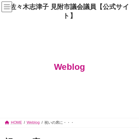
コ
ナ
佐々木志津子 見附市議会議員【公式サイ
ン
ビ
テ
ゲ
ト】
ン
ー
ツ
シ
へ
ョ
ス
ン
キ
に
ッ
移
プ
動
Weblog
HOME
Weblog
祝いの席に・・・