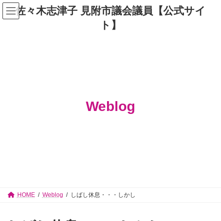
コ
ナ
佐々木志津子 見附市議会議員【公式サイ
ン
ビ
テ
ゲ
ト】
ン
ー
ツ
シ
へ
ョ
ス
ン
キ
に
ッ
移
プ
動
Weblog
HOME
Weblog
しばし休息・・・しかし