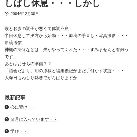
しばし休息・・・しかし
最
2004年12月30日
終
更
喉とお腹の調子が悪くて体調不良！
新
日
半日休息して夕方から始動・・・原稿の手直し・写真撮影・・・
時
原稿送信
:
神棚の掃除などは、夫がやってくれた・・・すみませんと有難う
です。
あとはおせちの準備？？
「議会だより」用の原稿と編集後記がまだ手付かず状態・・・
大晦日もねじり鉢巻でがんばりますか
最新記事
心に響け・・
８月に入っています・・
学び・・