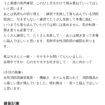
うと基礎の発声練習、このひと月をかけて積み重ねていってほし
いと思います。
あとは気持ちの切り替え・・練習で失敗して落ち込んでいる消防
団員に、引きずらない！練習でたくさん失敗して本番に臨む・・
いつまでも落ち込んでいたのでは前には進めません。気分転換・
開き直りも必要です。
たくさん練習して、たくさん失敗して・・あとは開き直って本番
に臨んでほしいと思います。見附市女性消防団の健闘を祈りま
す。
夜はＮさんと一献・・モヤモヤを聞いてもらいました。
会期中ですが、心のモヤモヤを吐き出して・・次に向かって
(今日の画像）
女性消防団練習風景・・機敏さ、タイムを図られて、消防職員か
ら厳しい激が飛んでいました。晴れ舞台・・堂々と臨んでほしい
と思います。
最新記事