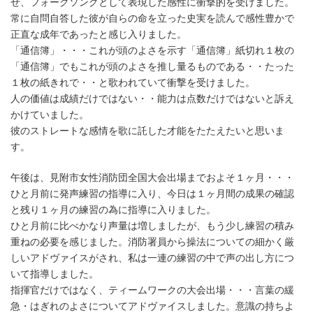
せ、フォークソングとして表現した感性に衝撃的を受けました。
常に自問自答した彼が自らの命を立った史実を読んで感性豊かで
正直な成年であったと感じ入りました。
「通信簿」・・・これが頭のよさを示す「通信簿」紙切れ１枚の
「通信簿」でもこれが頭のよさを推し量るものである・・たった
１枚の紙きれで・・と歌われていて衝撃を受けました。
人の価値は成績だけではない・・能力は点数だけではないと訴え
かけていました。
彼のストレートな感情を歌に託した才能をたたえたいと思いま
す。
午後は、見附市女性消防団全国大会出場までおよそ１ヶ月・・・
ひと月前に発声練習の指導に入り、今日は１ヶ月間の成果の確認
と残り１ヶ月の練習の為に指導に入りました。
ひと月前に比べかなり声量は増しましたが、もう少し練習の積み
重ねの必要を感じました。消防署員から操法についての細かく厳
しいアドヴァイスがされ、私は一連の練習の中で声の出し方につ
いて指導しました。
指揮官だけではなく、ティームワークの大会出場・・・言葉の緩
急・はぎれのよさについてアドヴァイスしました。意識の持ちよ