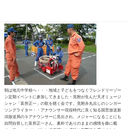
晴れ舞台・・・
最
1970年1月1日
終
更
新
日
時
:
朝は地元中学校へ・・・地域と子どもをつなぐフレンドリーゾー
ン定期イベントに参加してきました・見附が生んだ天才ミュージ
シャン「富所正一」の歌を聴く会です。見附弁丸出しのシンガー
ソングライター・・アナウンサー現役時代に良く知る国営放送新
潟放送局のＳアナウンサーに見出され、メジャーになることにも
自問自答した富所正一さん、素朴でありのままの感情を曲に載